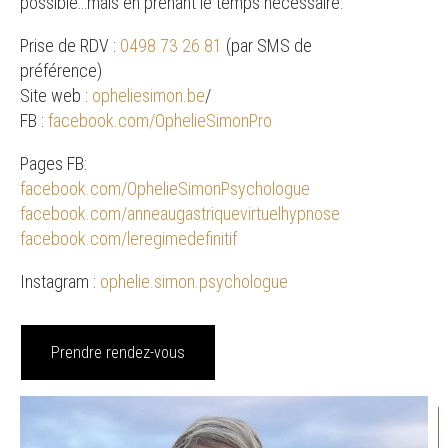
possible…mais en prenant le temps nécessaire.
Prise de RDV :
0498 73 26 81
(par SMS de
préférence)
Site web :
opheliesimon.be
/
FB :
facebook.com/OphelieSimonPro
Pages FB:
facebook.com/OphelieSimonPsychologue
facebook.com/anneaugastriquevirtuelhypnose
facebook.com/leregimedefinitif
Instagram :
ophelie.simon.psychologue
Prendre rendez-vous